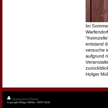
Im Sommer
Warfendorf
"Keimzelle
entstand di
versuche 
aufgrund m
Veranstalt
zurückblic
Holger Mül
Druckversion
|
Sitemap
Copyright Holger Müller, 50931 Köln