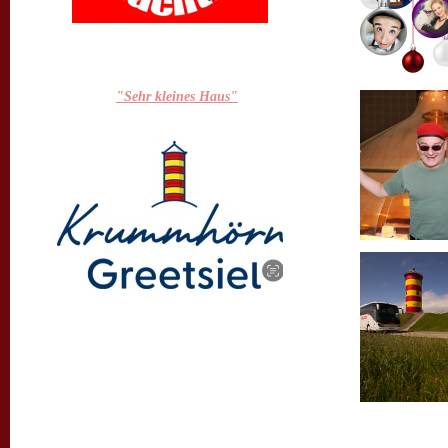
Unser Programm für das Theater
Pilsum "sehr kleines Haus" findet
hier hier:
"Sehr kleines Haus"
Das Theater Pilsum wird unterstützt
von der Touristik Greetsiel. Vielen
Dank ;-)
Ebenso die "Kabarett-Tage Pilsum
2026" mit Alice Köfer, Robert Griess
und Knacki Deuser.