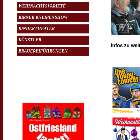
WEIHNACHTSVARIETÉ
KIRNER KNEIPENSHOW
KINDERTHEATER
KÜNSTLER
Infos zu wei
BRAUEREIFÜHRUNGEN
Wir beraten Sie gerne
Ostfrieslandlacht
auf der Warf 1
26736 Pilsum
Telefon: 0049 173 3161053
Email: info@ostfrieslandlacht.de