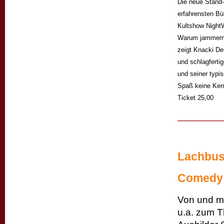
Die neue Stand-
erfahrensten Bü
Kultshow NightW
Warum jammern w
zeigt Knacki De
und schlagferti
und seiner typi
Spaß keine Kern
Ticket 25,00
Lachbus
Comedy 
Von und mi
u.a. zum T