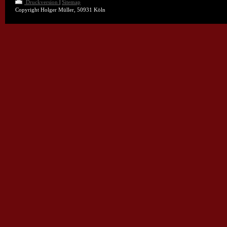
Druckversion
|
Sitemap
Copyright Holger Müller, 50931 Köln